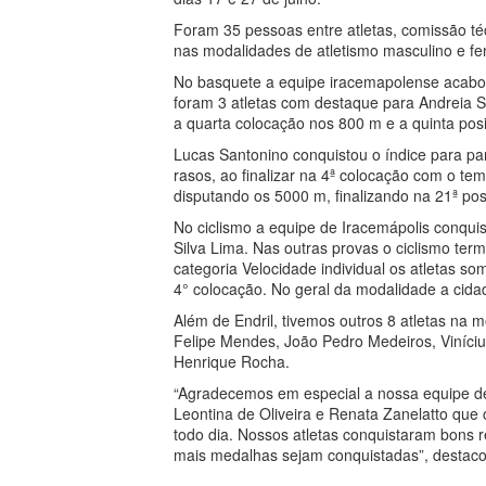
Foram 35 pessoas entre atletas, comissão téc
nas modalidades de atletismo masculino e fe
No basquete a equipe iracemapolense acabou 
foram 3 atletas com destaque para Andreia 
a quarta colocação nos 800 m e a quinta pos
Lucas Santonino conquistou o índice para par
rasos, ao finalizar na 4ª colocação com o 
disputando os 5000 m, finalizando na 21ª pos
No ciclismo a equipe de Iracemápolis conquist
Silva Lima. Nas outras provas o ciclismo ter
categoria Velocidade individual os atletas s
4° colocação. No geral da modalidade a cida
Além de Endril, tivemos outros 8 atletas na m
Felipe Mendes, João Pedro Medeiros, Viníciu
Henrique Rocha.
“Agradecemos em especial a nossa equipe de 
Leontina de Oliveira e Renata Zanelatto qu
todo dia. Nossos atletas conquistaram bons 
mais medalhas sejam conquistadas”, destacou 