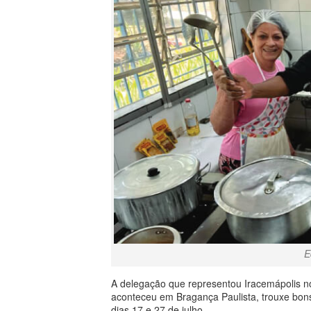
E
A delegação que representou Iracemápolis no
aconteceu em Bragança Paulista, trouxe bon
dias 17 e 27 de julho.