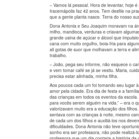
– Vamos lá pessoal. Hora de levantar, hoje é
Iracemápolis faz 42 anos. Tem desfile na praç
que a gente planta nasce. Terra do nosso sus
Dona Antonia e Seu Joaquim moravam na áre
milho, mandioca, verduras e criavam alguma
grande usina de açúcar e álcool que impulsio
cana com muito orgulho, boia-fria para algu
ali gotas de suor que molhavam a terra e al
trabalho.
– João, pega seu informe, não esquece o car
e vem tomar café se já se vestiu. Maria, cui
precisa estar alinhada, minha filha.
Aos poucos cada um foi tomando seu lugar à
amor pela cidade. Era dia de festa e a famíl
das crianças em todos os eventos da escola. 
para vocês serem alguém na vida.” – era o q
valorizavam muito era a educação dos filhos.
sentava com as crianças à noite, mesmo cans
de cada um dos filhos e auxiliá-los nos dev
dificuldades. Dona Antonia não teve oportunid
sonho era ser professora, não pode realizá-
professora que um dia contaria a história da 