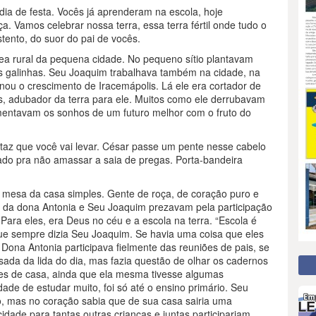
 dia de festa. Vocês já aprenderam na escola, hoje
a. Vamos celebrar nossa terra, essa terra fértil onde tudo o
tento, do suor do pai de vocês.
a rural da pequena cidade. No pequeno sítio plantavam
s galinhas. Seu Joaquim trabalhava também na cidade, na
nou o crescimento de Iracemápolis. Lá ele era cortador de
ns, adubador da terra para ele. Muitos como ele derrubavam
imentavam os sonhos de um futuro melhor com o fruto do
taz que você vai levar. César passe um pente nesse cabelo
dado pra não amassar a saia de pregas. Porta-bandeira
 mesa da casa simples. Gente de roça, de coração puro e
ia da dona Antonia e Seu Joaquim prezavam pela participação
Para eles, era Deus no céu e a escola na terra. “Escola é
ue sempre dizia Seu Joaquim. Se havia uma coisa que eles
 Dona Antonia participava fielmente das reuniões de pais, se
ada da lida do dia, mas fazia questão de olhar os cadernos
eres de casa, ainda que ela mesma tivesse algumas
ade de estudar muito, foi só até o ensino primário. Seu
lo, mas no coração sabia que de sua casa sairia uma
cidade para tantas outras crianças e juntas participariam