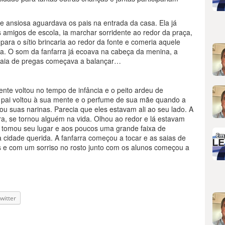
 e ansiosa aguardava os pais na entrada da casa. Ela já
s amigos de escola, ia marchar sorridente ao redor da praça,
 para o sítio brincaria ao redor da fonte e comeria aquele
sta. O som da fanfarra já ecoava na cabeça da menina, a
 saia de pregas começava a balançar…
nte voltou no tempo de infância e o peito ardeu de
u pai voltou à sua mente e o perfume de sua mãe quando a
u suas narinas. Parecia que eles estavam ali ao seu lado. A
a, se tornou alguém na vida. Olhou ao redor e lá estavam
a tomou seu lugar e aos poucos uma grande faixa de
 cidade querida. A fanfarra começou a tocar e as saias de
as e com um sorriso no rosto junto com os alunos começou a
witter