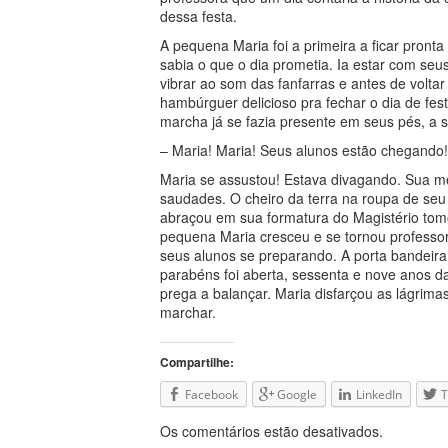
dessa festa.
A pequena Maria foi a primeira a ficar pronta
sabia o que o dia prometia. Ia estar com seu
vibrar ao som das fanfarras e antes de voltar
hambúrguer delicioso pra fechar o dia de fe
marcha já se fazia presente em seus pés, a
– Maria! Maria! Seus alunos estão chegando!
Maria se assustou! Estava divagando. Sua me
saudades. O cheiro da terra na roupa de se
abraçou em sua formatura do Magistério tomo
pequena Maria cresceu e se tornou professor
seus alunos se preparando. A porta bandeir
parabéns foi aberta, sessenta e nove anos da
prega a balançar. Maria disfarçou as lágrim
marchar.
Compartilhe:
Facebook
Google
LinkedIn
T
Os comentários estão desativados.