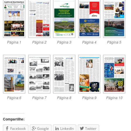
Página 1
Página 2
Página 3
Página 4
Página 5
Página 6
Página 7
Página 8
Página 9
Página 10
Compartilhe:
Facebook
Google
LinkedIn
Twitter