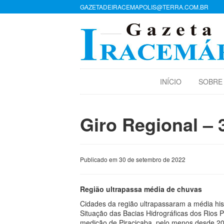
GAZETADEIRACEMAPOLIS@TERRA.COM.BR
INÍCIO
SOBRE
Giro Regional – 
Publicado em 30 de setembro de 2022
Região ultrapassa média de chuvas
Cidades da região ultrapassaram a média hi
Situação das Bacias Hidrográficas dos Rios P
medição de Piracicaba, pelo menos desde 20