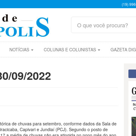
(19) 99
NOTÍCIAS
COLUNAS E COLUNISTAS
GAZETA DIG
30/09/2022
stórica de chuvas para setembro, conforme dados da Sala de
iracicaba, Capivari e Jundiaí (PCJ). Segundo o posto de
17 a média de chuvas não era atingida no nono mês do ano.