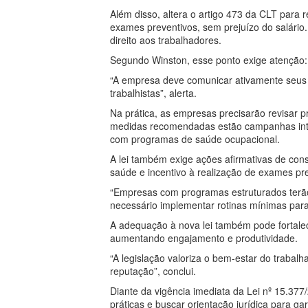
Além disso, altera o artigo 473 da CLT para r
exames preventivos, sem prejuízo do salári
direito aos trabalhadores.
Segundo Winston, esse ponto exige atenção:
“A empresa deve comunicar ativamente seus
trabalhistas”, alerta.
Na prática, as empresas precisarão revisar p
medidas recomendadas estão campanhas inte
com programas de saúde ocupacional.
A lei também exige ações afirmativas de cons
saúde e incentivo à realização de exames pr
“Empresas com programas estruturados terão
necessário implementar rotinas mínimas para e
A adequação à nova lei também pode fortalec
aumentando engajamento e produtividade.
“A legislação valoriza o bem-estar do traba
reputação”, conclui.
Diante da vigência imediata da Lei nº 15.37
práticas e buscar orientação jurídica para ga