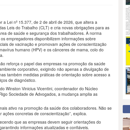
r a Lei nº 15.377, de 2 de abril de 2026, que altera a
as Leis do Trabalho (CLT) e cria novas obrigações para as
rea de saúde e segurança dos trabalhadores. A norma
 os empregadores disponibilizem informações sobre
ciais de vacinação e promovam ações de conscientização
omavírus humano (HPV) e os cânceres de mama, colo do
a.
ação reforça o papel das empresas na promoção da saúde
ambiente corporativo, exigindo não apenas a divulgação de
mas também medidas práticas de orientação sobre acesso a
ços de diagnóstico.
o Winston Vinicius Vicentini, coordenador do Núcleo
el Rigo Sociedade de Advogados, a mudança amplia as
 mais ativo na promoção da saúde dos colaboradores. Não se
 ações concretas de conscientização”, explica.
elecendo que as empresas devem seguir orientações do
arantindo informações atualizadas e confiáveis.