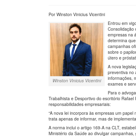
Por Winston Vinicius Vicentini
Entrou em vigo
Consolidação d
empresas na á
determina que
campanhas ofi
sobre o papil
útero e próstat
A nova legisl
preventiva no 
informações, 
Winston Vinicius Vicentini
exames e servi
Para o advogad
Trabalhista e Desportivo do escritório Rafa
responsabilidades empresariais:
“A nova lei incorpora às empresas um papel
trata apenas de informar, mas de implementar
A norma inclui o artigo 169-A na CLT, estab
Ministério da Saúde ao divulgar campanhas, g