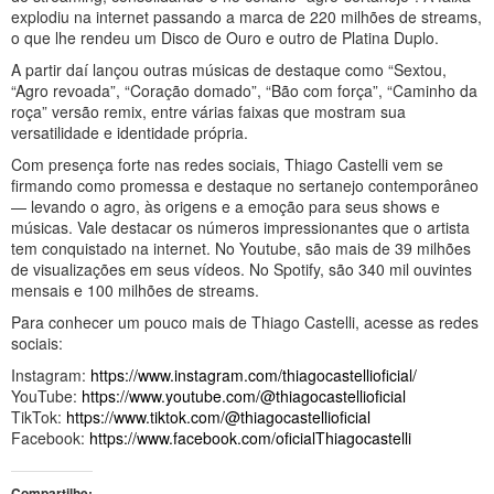
explodiu na internet passando a marca de 220 milhões de streams,
o que lhe rendeu um Disco de Ouro e outro de Platina Duplo.
A partir daí lançou outras músicas de destaque como “Sextou,
“Agro revoada”, “Coração domado”, “Bão com força”, “Caminho da
roça” versão remix, entre várias faixas que mostram sua
versatilidade e identidade própria.
Com presença forte nas redes sociais, Thiago Castelli vem se
firmando como promessa e destaque no sertanejo contemporâneo
— levando o agro, às origens e a emoção para seus shows e
músicas. Vale destacar os números impressionantes que o artista
tem conquistado na internet. No Youtube, são mais de 39 milhões
de visualizações em seus vídeos. No Spotify, são 340 mil ouvintes
mensais e 100 milhões de streams.
Para conhecer um pouco mais de Thiago Castelli, acesse as redes
sociais:
Instagram:
https://www.instagram.com/thiagocastellioficial/
YouTube:
https://www.youtube.com/@thiagocastellioficial
TikTok:
https://www.tiktok.com/@thiagocastellioficial
Facebook:
https://www.facebook.com/oficialThiagocastelli
Compartilhe: