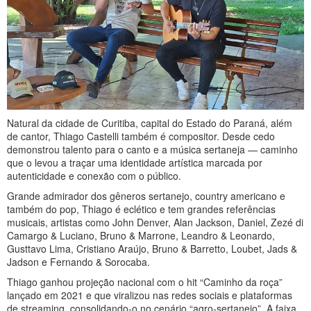
Natural da cidade de Curitiba, capital do Estado do Paraná, além
de cantor, Thiago Castelli também é compositor. Desde cedo
demonstrou talento para o canto e a música sertaneja — caminho
que o levou a traçar uma identidade artística marcada por
autenticidade e conexão com o público.
Grande admirador dos gêneros sertanejo, country americano e
também do pop, Thiago é eclético e tem grandes referências
musicais, artistas como John Denver, Alan Jackson, Daniel, Zezé di
Camargo & Luciano, Bruno & Marrone, Leandro & Leonardo,
Gusttavo Lima, Cristiano Araújo, Bruno & Barretto, Loubet, Jads &
Jadson e Fernando & Sorocaba.
Thiago ganhou projeção nacional com o hit “Caminho da roça”
lançado em 2021 e que viralizou nas redes sociais e plataformas
de streaming, consolidando‑o no cenário “agro‑sertanejo”. A faixa