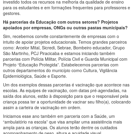
investido todos os recursos na melhoria da qualidade de ensino
para os estudantes e em formações frequentes para professores e
gestores.
Há parcerias da Educação com outros setores? Projetos
apoiados por empresas, ONGs ou outras pastas municipais?
Sim, recebemos convite constantemente de empresas com o
intuito de apoiar projetos educacionais. Temos grandes parceiros
como: Arcelor Mital, Sicredi, Sebrae, Bombeiro educador, Grupo
São Martinho, PCJ Piracicaba e estamos iniciando também
parcerias com Polícia Militar, Polícia Civil e Guarda Municipal com
Projeto “Educação Protegida”. Estabelecemos parcerias com
outros departamentos do município como Cultura, Vigilância
Epidemiológica, Saúde e Esporte.
Um dos exemplos dessas parcerias é vacinação que acontece nas
escolas. As equipes de vacinação, com datas pré-agendadas, na
saída dos alunos, estão à disposição para que o responsável pela
criança possa ter a oportunidade de vacinar seu filho(a), colocando
assim a carteira de vacinação em ordem.
Iniciamos esse ano também em parceria com a Saúde, um
“ambulatório na escola” que visa ampliar uma assistência mais
ampla para as crianças. Os alunos terão dentre os cuidados
acompanhamento de peso, altura e acuidade visual.