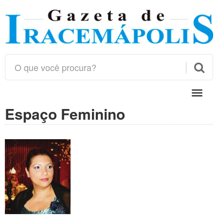

Toggle
naviga
Espaço Feminino