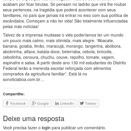
acabam por ficar birutas. Só pensam no ladrão que virá lhe roubar
seus pertences, na tragédia que poderá acontecer com seus
familiares, no país que jamais irá entrar no eixo com sua política de
escândalos. Começam a não ter vida! São totalmente influenciadas
pelas más notícias!
Talvez de a imprensa mudasse o viés poderíamos ter um mundo
um pouco mais calmo, mais otimista, mais alegre. “Abacate,
banana, goiaba, limão, maracujá, morango, tangerina, abóbora,
abobrinha, alface, batata-doce, beterraba, cebola, brócolis,
cebolinha, cenoura, chuchu, couve, repolho, tomate, vagem,
espinafre e salsa. A partir deste ano 130 mil estudantes do Distrito
Federal terão a merenda escolar reforçada com alimentos
comprados da agricultura familiar”. Está lá no
sonoticiaboa.com.br…
Compartilhe:
Facebook
Google
LinkedIn
Twitter
Deixe uma resposta
Você precisa fazer o
login
para publicar um comentário.