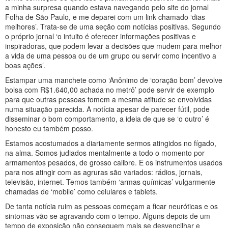
a minha surpresa quando estava navegando pelo site do jornal
Folha de São Paulo, e me deparei com um link chamado ‘dias
melhores’. Trata-se de uma seção com notícias positivas. Segundo
o próprio jornal ‘o intuito é oferecer informações positivas e
inspiradoras, que podem levar a decisões que mudem para melhor
a vida de uma pessoa ou de um grupo ou servir como incentivo a
boas ações’.
Estampar uma manchete como ‘Anônimo de ‘coração bom’ devolve
bolsa com R$1.640,00 achada no metrô’ pode servir de exemplo
para que outras pessoas tomem a mesma atitude se envolvidas
numa situação parecida. A notícia apesar de parecer fútil, pode
disseminar o bom comportamento, a ideia de que se ‘o outro’ é
honesto eu também posso.
Estamos acostumados a diariamente sermos atingidos no fígado,
na alma. Somos judiados mentalmente a todo o momento por
armamentos pesados, de grosso calibre. E os instrumentos usados
para nos atingir com as agruras são variados: rádios, jornais,
televisão, internet. Temos também ‘armas químicas’ vulgarmente
chamadas de ‘mobile’ como celulares e tablets.
De tanta notícia ruim as pessoas começam a ficar neuróticas e os
sintomas vão se agravando com o tempo. Alguns depois de um
tempo de exposição não conseguem mais se desvencilhar e