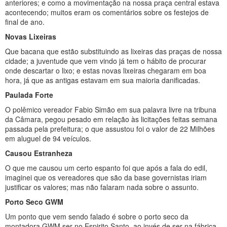
anteriores; e como a movimentação na nossa praça central estava
acontecendo; muitos eram os comentários sobre os festejos de
final de ano.
Novas Lixeiras
Que bacana que estão substituindo as lixeiras das praças de nossa
cidade; a juventude que vem vindo já tem o hábito de procurar
onde descartar o lixo; e estas novas lixeiras chegaram em boa
hora, já que as antigas estavam em sua maioria danificadas.
Paulada Forte
O polêmico vereador Fabio Simão em sua palavra livre na tribuna
da Câmara, pegou pesado em relação às licitações feitas semana
passada pela prefeitura; o que assustou foi o valor de 22 Milhões
em aluguel de 94 veículos.
Causou Estranheza
O que me causou um certo espanto foi que após a fala do edil,
imaginei que os vereadores que são da base governistas iriam
justificar os valores; mas não falaram nada sobre o assunto.
Porto Seco GWM
Um ponto que vem sendo falado é sobre o porto seco da
montadora GWM ser no Espirito Santo, ao invés de ser na fábrica