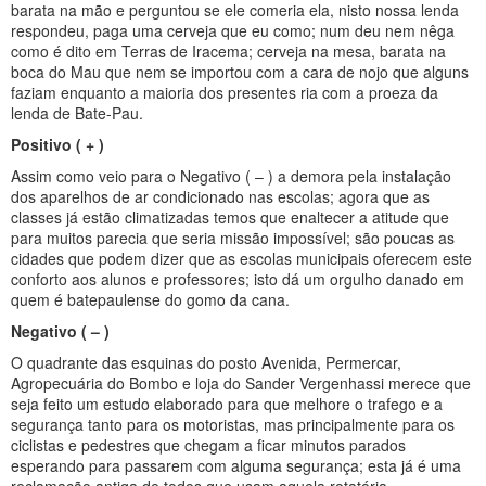
barata na mão e perguntou se ele comeria ela, nisto nossa lenda
respondeu, paga uma cerveja que eu como; num deu nem nêga
como é dito em Terras de Iracema; cerveja na mesa, barata na
boca do Mau que nem se importou com a cara de nojo que alguns
faziam enquanto a maioria dos presentes ria com a proeza da
lenda de Bate-Pau.
Positivo ( + )
Assim como veio para o Negativo ( – ) a demora pela instalação
dos aparelhos de ar condicionado nas escolas; agora que as
classes já estão climatizadas temos que enaltecer a atitude que
para muitos parecia que seria missão impossível; são poucas as
cidades que podem dizer que as escolas municipais oferecem este
conforto aos alunos e professores; isto dá um orgulho danado em
quem é batepaulense do gomo da cana.
Negativo ( – )
O quadrante das esquinas do posto Avenida, Permercar,
Agropecuária do Bombo e loja do Sander Vergenhassi merece que
seja feito um estudo elaborado para que melhore o trafego e a
segurança tanto para os motoristas, mas principalmente para os
ciclistas e pedestres que chegam a ficar minutos parados
esperando para passarem com alguma segurança; esta já é uma