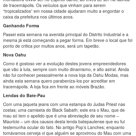
de Iracemápolis. Os veículos que vinham para serem
“tropicalizados” em nossa cidade ajudaram muito a engordar o
caixa da prefeitura nos últimos anos.
Ganhando Forma
Passei esta semana na avenida principal do Distrito Industrial e a
mesma já está começando a pegar forma. Em breve o local que foi
ponto de critica por muitos anos, será um tapetão.
Nova Oahu
Como é gostoso ver a evolução destes jovens empreendedores
que vão à luta, sempre com muito dinamismo, e alto astral. Ainda
não fui conhecer pessoalmente a nova loja da Oahu Modas, mas
ainda esta semana quero parabeniza-los por acreditar em
Iracemápolis. A loja fica em frente ao móveis Brazão.
Lendas do Bate-Pau
Com uma jaqueta jeans com uma estampa do Judas Priest nas
costas; uma camiseta do Black Sabath; este era o Mau, que de
mau só tem o apelido que é uma abreviação de seu nome –
Mauricio – um dos causos desta lenda batepaulense que eu fui
testemunha ocular do fato. No antigo Pop’s Lanches; enquanto
tomávamos cerveja vi que alguém se aproximou do Mau com uma