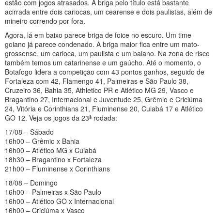
estão com jogos atrasados. A briga pelo título está bastante
acirrada entre dois cariocas, um cearense e dois paulistas, além de
mineiro correndo por fora.
Agora, lá em baixo parece briga de foice no escuro. Um time
goiano já parece condenado. A briga maior fica entre um mato-
grossense, um carioca, um paulista e um baiano. Na zona de risco
também temos um catarinense e um gaúcho. Até o momento, o
Botafogo lidera a competição com 43 pontos ganhos, seguido de
Fortaleza com 42, Flamengo 41, Palmeiras e São Paulo 38,
Cruzeiro 36, Bahia 35, Athletico PR e Atlético MG 29, Vasco e
Bragantino 27, Internacional e Juventude 25, Grêmio e Criciúma
24, Vitória e Corinthians 21, Fluminense 20, Cuiabá 17 e Atlético
GO 12. Veja os jogos da 23ª rodada:
17/08 – Sábado
16h00 – Grêmio x Bahia
16h00 – Atlético MG x Cuiabá
18h30 – Bragantino x Fortaleza
21h00 – Fluminense x Corinthians
18/08 – Domingo
16h00 – Palmeiras x São Paulo
16h00 – Atlético GO x Internacional
16h00 – Criciúma x Vasco