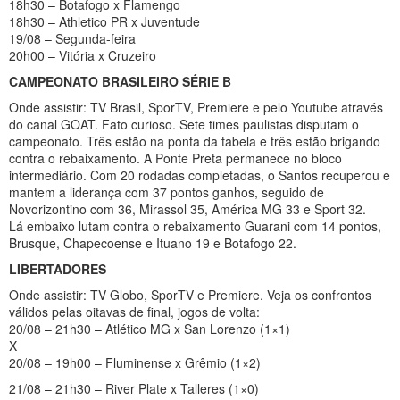
18h30 – Botafogo x Flamengo
18h30 – Athletico PR x Juventude
19/08 – Segunda-feira
20h00 – Vitória x Cruzeiro
CAMPEONATO BRASILEIRO SÉRIE B
Onde assistir: TV Brasil, SporTV, Premiere e pelo Youtube através
do canal GOAT. Fato curioso. Sete times paulistas disputam o
campeonato. Três estão na ponta da tabela e três estão brigando
contra o rebaixamento. A Ponte Preta permanece no bloco
intermediário. Com 20 rodadas completadas, o Santos recuperou e
mantem a liderança com 37 pontos ganhos, seguido de
Novorizontino com 36, Mirassol 35, América MG 33 e Sport 32.
Lá embaixo lutam contra o rebaixamento Guarani com 14 pontos,
Brusque, Chapecoense e Ituano 19 e Botafogo 22.
LIBERTADORES
Onde assistir: TV Globo, SporTV e Premiere. Veja os confrontos
válidos pelas oitavas de final, jogos de volta:
20/08 – 21h30 – Atlético MG x San Lorenzo (1×1)
X
20/08 – 19h00 – Fluminense x Grêmio (1×2)
21/08 – 21h30 – River Plate x Talleres (1×0)