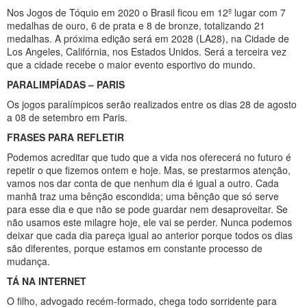
Nos Jogos de Tóquio em 2020 o Brasil ficou em 12º lugar com 7
medalhas de ouro, 6 de prata e 8 de bronze, totalizando 21
medalhas. A próxima edição será em 2028 (LA28), na Cidade de
Los Angeles, Califórnia, nos Estados Unidos. Será a terceira vez
que a cidade recebe o maior evento esportivo do mundo.
PARALIMPÍADAS – PARIS
Os jogos paralímpicos serão realizados entre os dias 28 de agosto
a 08 de setembro em Paris.
FRASES PARA REFLETIR
Podemos acreditar que tudo que a vida nos oferecerá no futuro é
repetir o que fizemos ontem e hoje. Mas, se prestarmos atenção,
vamos nos dar conta de que nenhum dia é igual a outro. Cada
manhã traz uma bênção escondida; uma bênção que só serve
para esse dia e que não se pode guardar nem desaproveitar. Se
não usamos este milagre hoje, ele vai se perder. Nunca podemos
deixar que cada dia pareça igual ao anterior porque todos os dias
são diferentes, porque estamos em constante processo de
mudança.
TÁ NA INTERNET
O filho, advogado recém-formado, chega todo sorridente para