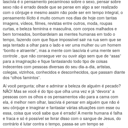
lascívia é o pensamento pecaminoso sobre o sexo, pensar sobre
sexo não é errado desde que se pense em algo a ser realizado
com o cônjuge e mesmo assim não pode ser em tempo integral, o
pensamento ilícito é muito comum nos dias de hoje com tantas
imagens, vídeos, filmes, revistas entre outros, moda, roupas
curtas, e beleza feminina e masculina, com corpos malhados e
bem torneados, bombardeiam as mentes humanas em todo o
tempo, fazendo com que fique impossível sair na rua sem que se
seja tentado a olhar para o lado e ver uma mulher ou um homem
“bonito e atraente”, mas a mente com lascívia é uma mente sem
controle , que não consegue ver ou ouvir algo sem que de “asas”
para a imaginação e fique fantasiando todo tipo de coisas
indecentes com pessoas diversas do seu dia-a-dia, artistas,
colegas, vizinhos, conhecidos e desconhecidos, que passam diante
dos “olhos famintos”.
Aí você pergunta; olhar e admirar a beleza de alguém é pecado?
NÃO! Mas se você é do tipo que olha uma vez e já “devora” a
pessoas com os olhos e os pensamentos vão para a cama com
ela, é melhor nem olhar, lascívia é pensar em alguém que não é
seu cônjuge e imaginar e fantasiar várias situações com esse ou
essa, coisa que você sabe que é errado! A mente humana é falha
e fraca e só é possível se livrar disso com o sangue de Jesus, do
contrário é lutar contra o tempo, passa-se um tempo se