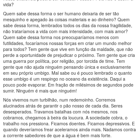
vida?
Quem sabe dessa forma o ser humano deixaria de ser tão
mesquinho e apegado às coisas materiais e ao dinheiro? Quem
sabe dessa forma, lembrados todos os dias da nossa fragilidade,
não trataríamos a vida com mais intensidade, com mais amor?
Quem sabe dessa forma nos preocuparíamos menos com
futilidades, focaríamos nossas forças em criar um mundo melhor
para todos? Tem gente que vive em função da maldade, que não
perde a oportunidade de prejudicar o próximo. Tem gente que cria
uma guerra por política, por religião, por torcida de time. Tem
gente que não ajuda ninguém pensando única e exclusivamente
em seu próprio umbigo. Mal sabe ou é pouco lembrado o quanto
esse umbigo é um respingo no oceano da existência. Daqui a
pouco pode evaporar. Em fração de milésimos de segundos pode
sumir. Ninguém é mais que ninguém!
Nós vivemos num turbilhão, num redemoinho. Corremos
alucinados atrás de garantir o pão nosso de cada dia. Seres
desesperados. Travamos batalhas com nós mesmos, nos
cobramos, chegamos à beira da loucura. A sociedade cobra, o
trabalho nos pressiona. Ficamos doentes. Ficamos depressivos. E
quando deveríamos frear aceleramos ainda mais. Nadamos contra
a corrente sabedores de que a água é bem mais forte.