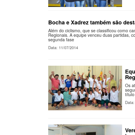
Bocha e Xadrez também são des
Além do ciclismo, que se classificou como 
Regionais. A equipe venceu duas partidas, co
segunda fase
Data: 11/07/2014
Equ
Reg
Os at
segun
títul
Data:
Ver