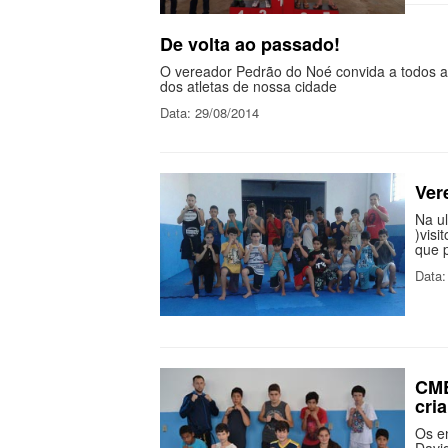
De volta ao passado!
O vereador Pedrão do Noé convida a todos a
dos atletas de nossa cidade
Data: 29/08/2014
Ver
Na u
)visi
que 
Data:
CME
cri
Os e