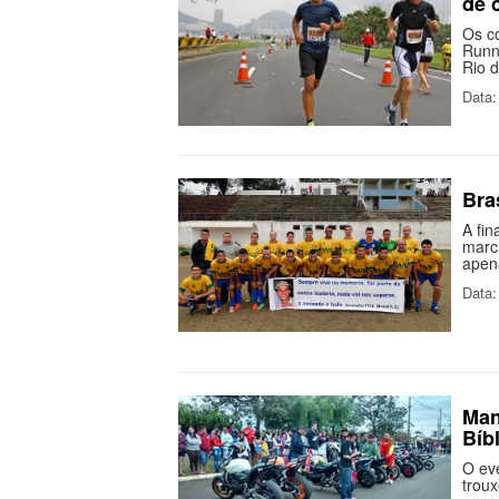
de 
Os c
Runni
Rio d
Data:
Bra
A fi
marc
apen
Data:
Man
Bíbl
O eve
trou