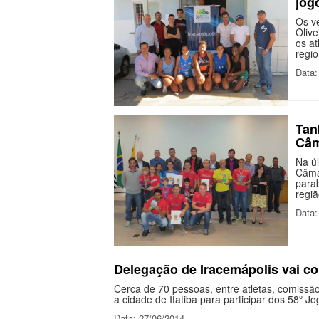
jog
Os v
Olive
os a
regio
Data:
Tan
Câm
Na ú
Câma
para
regi
Data:
Delegação de Iracemápolis vai co
Cerca de 70 pessoas, entre atletas, comissã
a cidade de Itatiba para participar dos 58º J
Data: 27/06/2014