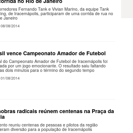
corrida no Rio de Janeiro
orredores Fernando Tank e Vivian Marino, da equipe Tank
ng, de Iracemápolis, participaram de uma corrida de rua no
e Janeiro
 08/08/2014
sil vence Campeonato Amador de Futebol
nal do Campeonato Amador de Futebol de Iracemápolis foi
ada por um jogo emocionante. O resultado saiu faltando
as dois minutos para o término do segundo tempo
 01/08/2014
obras radicais reúnem centenas na Praça da
ia
nto reuniu centenas de pessoas e pilotos da região
xeram diversão para a população de Iracemápolis