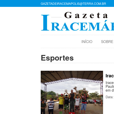
GAZETADEIRACEMAPOLIS@TERRA.COM.BR
INÍCIO
SOBRE
Esportes
Ira
Irac
Pauli
em d
Data: