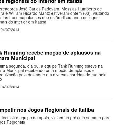
os regionais do interior em Itatiba
ereadores José Carlos Padovam, Messias Humberto de
ira e William Ricardo Mantz estiveram ontem (03), visitando
tletas Iracemapolenses que estão disputando os jogos
nais do interior em Itatiba
 04/07/2014
k Running recebe moção de aplausos na
ara Municipal
ltima segunda, dia 30, a equipe Tank Running esteve na
ra Municipal recebendo uma moção de aplausos e
benização pelo destaque em diversas corridas de rua pela
ão
 04/07/2014
mpetir nos Jogos Regionais de Itatiba
o técnica e equipe de apoio, viajam na próxima semana para
ogos Regionais