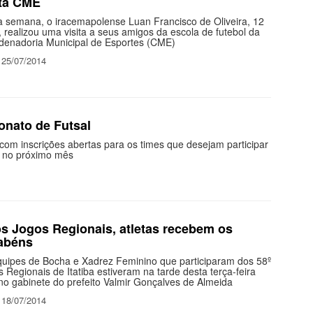
ita CME
a semana, o iracemapolense Luan Francisco de Oliveira, 12
 realizou uma visita a seus amigos da escola de futebol da
denadoria Municipal de Esportes (CME)
 25/07/2014
nato de Futsal
com inscrições abertas para os times que desejam participar
o no próximo mês
s Jogos Regionais, atletas recebem os
abéns
quipes de Bocha e Xadrez Feminino que participaram dos 58º
 Regionais de Itatiba estiveram na tarde desta terça-feira
no gabinete do prefeito Valmir Gonçalves de Almeida
 18/07/2014